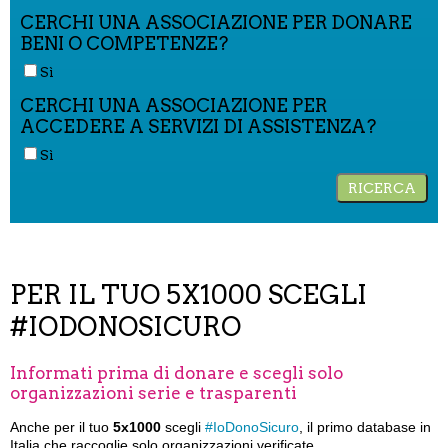
CERCHI UNA ASSOCIAZIONE PER DONARE
BENI O COMPETENZE?
Sì
CERCHI UNA ASSOCIAZIONE PER
ACCEDERE A SERVIZI DI ASSISTENZA?
Sì
PER IL TUO 5X1000 SCEGLI
#IODONOSICURO
Informati prima di donare e scegli solo
organizzazioni serie e trasparenti
Anche per il tuo
5x1000
scegli
#IoDonoSicuro
, il primo database in
Italia che raccoglie solo organizzazioni verificate.