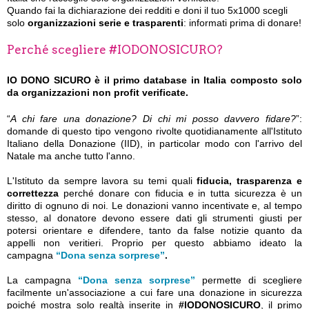
Quando fai la dichiarazione dei redditi e doni il tuo 5x1000 scegli
solo
organizzazioni serie e trasparenti
: informati prima di donare!
Perché scegliere #IODONOSICURO?
IO DONO SICURO è il primo database in Italia composto solo
da organizzazioni non profit verificate.
“
A chi fare una donazione? Di chi mi posso davvero fidare?
”:
domande di questo tipo vengono rivolte quotidianamente all'Istituto
Italiano della Donazione (IID), in particolar modo con l'arrivo del
Natale ma anche tutto l'anno.
L'Istituto da sempre lavora su temi quali
fiducia, trasparenza e
correttezza
perché donare con fiducia e in tutta sicurezza è un
diritto di ognuno di noi. Le donazioni vanno incentivate e, al tempo
stesso, al donatore devono essere dati gli strumenti giusti per
potersi orientare e difendere, tanto da false notizie quanto da
appelli non veritieri. Proprio per questo abbiamo ideato la
campagna
“Dona senza sorprese”
.
La campagna
“Dona senza sorprese”
permette di scegliere
facilmente un'associazione a cui fare una donazione in sicurezza
poiché mostra solo realtà inserite in
#IODONOSICURO
, il primo