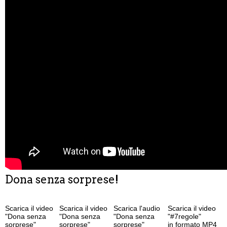
Dona senza sorprese!
Scarica il video
Scarica il video
Scarica l'audio
Scarica il video
"Dona senza
"Dona senza
"Dona senza
"#7regole"
sorprese"
sorprese"
sorprese"
in formato MP4