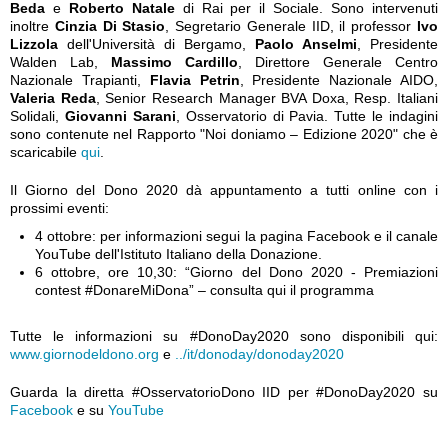
Beda
e
Roberto Natale
di Rai per il Sociale. Sono intervenuti
inoltre
Cinzia Di Stasio
, Segretario Generale IID, il professor
Ivo
Lizzola
dell'Università di Bergamo,
Paolo Anselmi
, Presidente
Walden Lab,
Massimo Cardillo
, Direttore Generale Centro
Nazionale Trapianti,
Flavia Petrin
, Presidente Nazionale AIDO,
Valeria Reda
, Senior Research Manager BVA Doxa, Resp. Italiani
Solidali,
Giovanni Sarani
, Osservatorio di Pavia. Tutte le indagini
sono contenute nel Rapporto "Noi doniamo – Edizione 2020" che è
scaricabile
qui
.
Il Giorno del Dono 2020 dà appuntamento a tutti online con i
prossimi eventi:
4 ottobre: per informazioni segui la pagina Facebook e il canale
YouTube dell'Istituto Italiano della Donazione.
6 ottobre, ore 10,30: “Giorno del Dono 2020 - Premiazioni
contest #DonareMiDona” – consulta qui il programma
Tutte le informazioni su #DonoDay2020 sono disponibili qui:
www.giornodeldono.org
e
../it/donoday/donoday2020
Guarda la diretta #OsservatorioDono IID per #DonoDay2020 su
Facebook
e su
YouTube