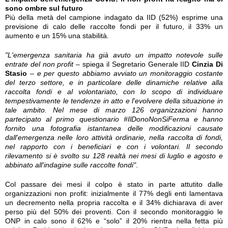
sono ombre sul futuro
Più della metà del campione indagato da IID (52%) esprime una
previsione di calo delle raccolte fondi per il futuro, il 33% un
aumento e un 15% una stabilità.
"L'emergenza sanitaria ha già avuto un impatto notevole sulle
entrate del non profit
– spiega il Segretario Generale IID
Cinzia Di
Stasio
–
e per questo abbiamo avviato un monitoraggio costante
del terzo settore, e in particolare delle dinamiche relative alla
raccolta fondi e al volontariato, con lo scopo di individuare
tempestivamente le tendenze in atto e l'evolvere della situazione in
tale ambito. Nel mese di marzo 126 organizzazioni hanno
partecipato al primo questionario #IlDonoNonSiFerma e hanno
fornito una fotografia istantanea delle modificazioni causate
dall'emergenza nelle loro attività ordinarie, nella raccolta di fondi,
nel rapporto con i beneficiari e con i volontari. Il secondo
rilevamento si è svolto su 128 realtà nei mesi di luglio e agosto e
abbinato all'indagine sulle raccolte fondi"
.
Col passare dei mesi il colpo è stato in parte attutito dalle
organizzazioni non profit: inizialmente il 77% degli enti lamentava
un decremento nella propria raccolta e il 34% dichiarava di aver
perso più del 50% dei proventi. Con il secondo monitoraggio le
ONP in calo sono il 62% e “solo” il 20% rientra nella fetta più