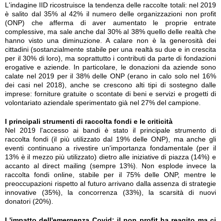
L'indagine IID ricostruisce la tendenza delle raccolte totali: nel 2019
è salito dal 35% al 42% il numero delle organizzazioni non profit
(ONP) che afferma di aver aumentato le proprie entrate
complessive, ma sale anche dal 30% al 38% quello delle realtà che
hanno visto una diminuzione. A calare non è la generosità dei
cittadini (sostanzialmente stabile per una realtà su due e in crescita
per il 30% di loro), ma soprattutto i contributi da parte di fondazioni
erogative e aziende. In particolare, le donazioni da aziende sono
calate nel 2019 per il 38% delle ONP (erano in calo solo nel 16%
dei casi nel 2018), anche se crescono alti tipi di sostegno dalle
imprese: forniture gratuite o scontate di beni e servizi e progetti di
volontariato aziendale sperimentato già nel 27% del campione.
I principali strumenti di raccolta fondi e le criticità
Nel 2019 l'accesso ai bandi è stato il principale strumento di
raccolta fondi (il più utilizzato dal 19% delle ONP), ma anche gli
eventi continuano a rivestire un'importanza fondamentale (per il
13% è il mezzo più utilizzato) dietro alle iniziative di piazza (14%) e
accanto al direct mailing (sempre 13%). Non esplode invece la
raccolta fondi online, stabile per il 75% delle ONP, mentre le
preoccupazioni rispetto al futuro arrivano dalla assenza di strategie
innovative (35%), la concorrenza (33%), la scarsità di nuovi
donatori (20%).
L'impatto dell'emergenza Covid: il non profit ha reagito ma ci