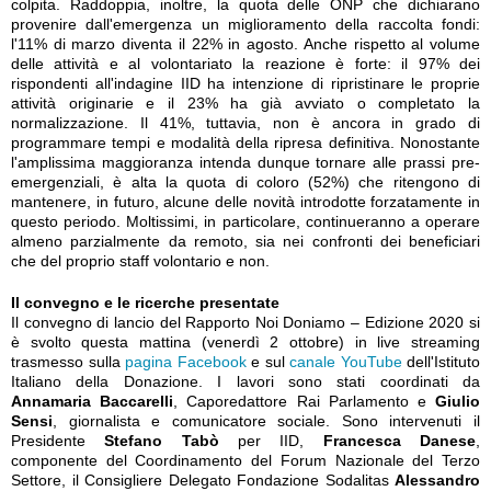
colpita. Raddoppia, inoltre, la quota delle ONP che dichiarano
provenire dall'emergenza un miglioramento della raccolta fondi:
l'11% di marzo diventa il 22% in agosto. Anche rispetto al volume
delle attività e al volontariato la reazione è forte: il 97% dei
rispondenti all'indagine IID ha intenzione di ripristinare le proprie
attività originarie e il 23% ha già avviato o completato la
normalizzazione. Il 41%, tuttavia, non è ancora in grado di
programmare tempi e modalità della ripresa definitiva. Nonostante
l'amplissima maggioranza intenda dunque tornare alle prassi pre-
emergenziali, è alta la quota di coloro (52%) che ritengono di
mantenere, in futuro, alcune delle novità introdotte forzatamente in
questo periodo. Moltissimi, in particolare, continueranno a operare
almeno parzialmente da remoto, sia nei confronti dei beneficiari
che del proprio staff volontario e non.
Il convegno e le ricerche presentate
Il convegno di lancio del Rapporto Noi Doniamo – Edizione 2020 si
è svolto questa mattina (venerdì 2 ottobre) in live streaming
trasmesso sulla
pagina Facebook
e sul
canale YouTube
dell'Istituto
Italiano della Donazione. I lavori sono stati coordinati da
Annamaria Baccarelli
, Caporedattore Rai Parlamento e
Giulio
Sensi
, giornalista e comunicatore sociale. Sono intervenuti il
Presidente
Stefano Tabò
per IID,
Francesca Danese
,
componente del Coordinamento del Forum Nazionale del Terzo
Settore
, il Consigliere Delegato Fondazione Sodalitas
Alessandro