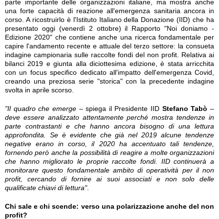
parte importante delle organizzazioni italiane, ma mostra anche
una forte capacità di reazione all'emergenza sanitaria ancora in
corso. A ricostruirlo è l'Istituto Italiano della Donazione (IID) che ha
presentato oggi (venerdì 2 ottobre) il Rapporto "Noi doniamo -
Edizione 2020" che contiene anche una ricerca fondamentale per
capire l'andamento recente e attuale del terzo settore: la consueta
indagine campionaria sulle raccolte fondi del non profit. Relativa ai
bilanci 2019 e giunta alla diciottesima edizione, è stata arricchita
con un focus specifico dedicato all'impatto dell'emergenza Covid,
creando una preziosa serie "storica" con la precedente indagine
svolta in aprile scorso.
"Il quadro che emerge
– spiega il Presidente IID
Stefano Tabò
–
deve essere analizzato attentamente perché mostra tendenze in
parte contrastanti e che hanno ancora bisogno di una lettura
approfondita. Se è evidente che già nel 2019 alcune tendenze
negative erano in corso, il 2020 ha accentuato tali tendenze,
fornendo però anche la possibilità di reagire a molte organizzazioni
che hanno migliorato le proprie raccolte fondi. IID continuerà a
monitorare questo fondamentale ambito di operatività per il non
profit, cercando di fornire ai suoi associati e non solo delle
qualificate chiavi di lettura"
.
Chi sale e chi scende: verso una polarizzazione anche del non
profit?