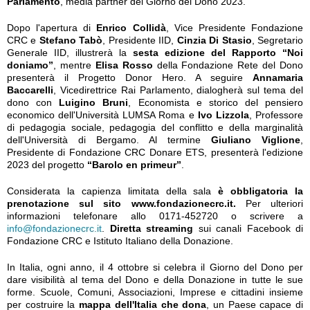
Parlamento
, media partner del Giorno del Dono 2023.
Dopo l'apertura di
Enrico Collidà
, Vice Presidente Fondazione
CRC e
Stefano Tabò
, Presidente IID,
Cinzia Di Stasio
, Segretario
Generale IID, illustrerà la
sesta edizione del Rapporto “Noi
doniamo”
, mentre
Elisa Rosso
della Fondazione Rete del Dono
presenterà il Progetto Donor Hero. A seguire
Annamaria
Baccarelli
, Vicedirettrice Rai Parlamento, dialogherà sul tema del
dono con
Luigino Bruni
, Economista e storico del pensiero
economico dell'Università LUMSA Roma e
Ivo Lizzola
, Professore
di pedagogia sociale, pedagogia del conflitto e della marginalità
dell'Università di Bergamo. Al termine
Giuliano Viglione
,
Presidente di Fondazione CRC Donare ETS, presenterà l'edizione
2023 del progetto
“Barolo en primeur”
.
Considerata la capienza limitata della sala
è obbligatoria la
prenotazione sul sito www.fondazionecrc.it.
Per ulteriori
informazioni telefonare allo 0171-452720 o scrivere a
info@fondazionecrc.it
.
Diretta streaming
sui canali Facebook di
Fondazione CRC e Istituto Italiano della Donazione.
In Italia, ogni anno, il 4 ottobre si celebra il Giorno del Dono per
dare visibilità al tema del Dono e della Donazione in tutte le sue
forme. Scuole, Comuni, Associazioni, Imprese e cittadini insieme
per costruire la
mappa dell'Italia che dona
, un Paese capace di