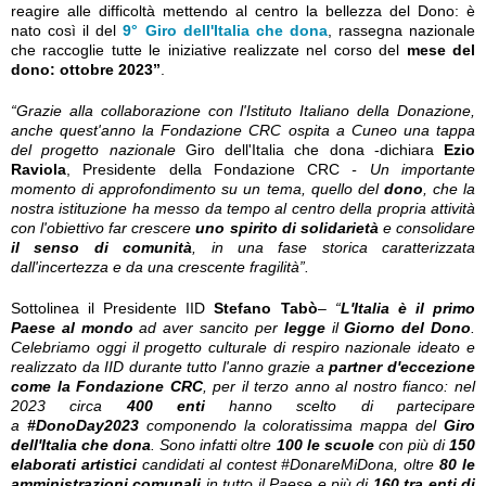
reagire alle difficoltà mettendo al centro la bellezza del Dono: è
nato così il del
9° Giro dell'Italia che dona
, rassegna nazionale
che raccoglie tutte le iniziative realizzate nel corso del
mese del
dono: ottobre 2023”
.
“Grazie alla collaborazione con l'Istituto Italiano della Donazione,
anche quest'anno la Fondazione CRC ospita a Cuneo una tappa
del progetto nazionale
Giro dell'Italia che dona -dichiara
Ezio
Raviola
, Presidente della Fondazione CRC
- Un importante
momento di approfondimento su un tema, quello del
dono
, che la
nostra istituzione ha messo da tempo al centro della propria attività
con l'obiettivo far crescere
uno spirito di solidarietà
e consolidare
il senso di comunità
, in una fase storica caratterizzata
dall'incertezza e da una crescente fragilità”.
Sottolinea il Presidente IID
Stefano Tabò
– “
L'Italia è il
primo
Paese al mondo
ad aver sancito per
legge
il
Giorno del Dono
.
Celebriamo oggi il progetto culturale di respiro nazionale ideato e
realizzato da IID durante tutto l'anno grazie a
partner d'eccezione
come la Fondazione CRC
, per il terzo anno al nostro fianco: nel
2023 circa
400
enti
hanno scelto di partecipare
a
#DonoDay2023
componendo la coloratissima mappa del
Giro
dell'Italia che dona
. Sono infatti oltre
100 le scuole
con più di
150
elaborati artistici
candidati al contest #DonareMiDona, oltre
80 le
amministrazioni comunali
in tutto il Paese e più di
160 tra enti di