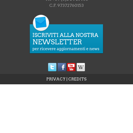
C.F. 97372760153
PRIVACY
|
CREDITS