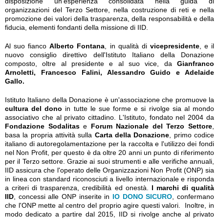
disposizione un'esperienza consolidata nella guida di
organizzazioni del Terzo Settore, nella costruzione di reti e nella
promozione dei valori della trasparenza, della responsabilità e della
fiducia, elementi fondanti della missione di IID.
Al suo fianco
Alberto Fontana
, in qualità di
vicepresidente
, e il
nuovo consiglio direttivo dell'Istituto Italiano della Donazione
composto, oltre al presidente e al suo vice, da
Gianfranco
Arnoletti, Francesco Falini, Alessandro Guido e Adelaide
Gallo.
Istituto Italiano della Donazione è un'associazione che promuove la
cultura del dono
in tutte le sue forme e si rivolge sia al mondo
associativo che al privato cittadino. L'Istituto, fondato nel 2004 da
Fondazione Sodalitas
e
Forum Nazionale del Terzo Settore
,
basa la propria attività sulla
Carta della Donazione
, primo codice
italiano di autoregolamentazione per la raccolta e l'utilizzo dei fondi
nel Non Profit, per questo è da oltre 20 anni un punto di riferimento
per il Terzo settore. Grazie ai suoi strumenti e alle verifiche annuali,
IID assicura che l'operato delle Organizzazioni Non Profit (ONP) sia
in linea con standard riconosciuti a livello internazionale e risponda
a criteri di trasparenza, credibilità ed onestà.
I marchi di qualità
IID
, concessi alle ONP inserite in
IO DONO SICURO
, confermano
che l'ONP mette al centro del proprio agire questi valori. Inoltre, in
modo dedicato a partire dal 2015, IID si rivolge anche al privato