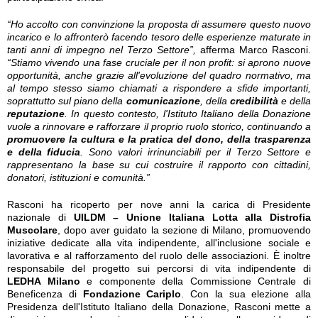
“Ho accolto con convinzione la proposta di assumere questo nuovo
incarico e lo affronterò facendo tesoro delle esperienze maturate in
tanti anni di impegno nel Terzo Settore”,
afferma Marco Rasconi.
“Stiamo vivendo una fase cruciale per il non profit: si aprono nuove
opportunità, anche grazie all'evoluzione del quadro normativo, ma
al tempo stesso siamo chiamati a rispondere a sfide importanti,
soprattutto sul piano della
comunicazione
, della
credibilità
e della
reputazione
. In questo contesto, l'Istituto Italiano della Donazione
vuole a rinnovare e rafforzare il proprio ruolo storico, continuando a
promuovere la cultura e la pratica del dono, della trasparenza
e della fiducia
. Sono valori irrinunciabili per il Terzo Settore e
rappresentano la base su cui costruire il rapporto con cittadini,
donatori, istituzioni e comunità.”
Rasconi ha ricoperto per nove anni la carica di Presidente
nazionale di
UILDM – Unione Italiana Lotta alla Distrofia
Muscolare
, dopo aver guidato la sezione di Milano, promuovendo
iniziative dedicate alla vita indipendente, all'inclusione sociale e
lavorativa e al rafforzamento del ruolo delle associazioni. È inoltre
responsabile del progetto sui percorsi di vita indipendente di
LEDHA Milano
e componente della Commissione Centrale di
Beneficenza di
Fondazione Cariplo
. Con la sua elezione alla
Presidenza dell'Istituto Italiano della Donazione, Rasconi mette a