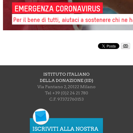
ISTITUTO ITALIANO
DELLA DONAZIONE (IID)
Via Pantano 2, 20122 Milano
Tel +39 (0)2 24 21 780
C.F. 97372760153