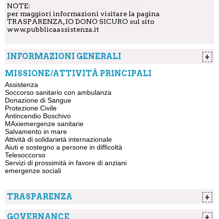
NOTE:
per maggiori informazioni visitare la pagina
TRASPARENZA, IO DONO SICURO sul sito
www.pubblicaassistenza.it
INFORMAZIONI GENERALI
+
Forma Giuridica
Associazione di
MISSIONE/ATTIVITÀ PRINCIPALI
Volontariato
Assistenza
Anno di Costituzione
1890
Soccorso sanitario con ambulanza
Donazione di Sangue
CF/P.IVA
80004600492
Protezione Civile
Iscrizione a registri pubblici
Associazione di
Antincendio Boschivo
Volontariato -
MAxiemergenze sanitarie
Regione Toscana
Salvamento in mare
Associazioni di
Attività di solidarietà internazionale
Protezione Civile
Aiuti e sostegno a persone in difficoltà
Regione Toscana
Telesoccorso
Registro
Servizi di prossimità in favore di anziani
Associazioni
emergenze sociali
Comune di Livorno
Registro Forum
Terzo Settore -
TRASPARENZA
+
Provincia di
Grosseto
Bilancio
Registro Enti
GOVERNANCE
+