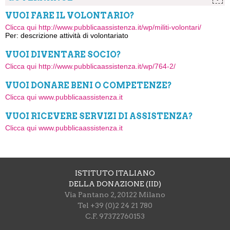
Statuto
soccorso Regione
Toscana LR70
Presidente
Marida Bolognesi
Organo di governo
VUOI FARE IL VOLONTARIO?
Direttore/Segretario Generale
Francesco
Rendicontazione sociale
Clicca qui http://www.pubblicaassistenza.it/wp/militi-volontari/
Franchini
Per: descrizione attività di volontariato
Esistenza Organi di controllo/garanzia
Sì
VUOI DIVENTARE SOCIO?
Clicca qui http://www.pubblicaassistenza.it/wp/764-2/
VUOI DONARE BENI O COMPETENZE?
Clicca qui www.pubblicaassistenza.it
VUOI RICEVERE SERVIZI DI ASSISTENZA?
Clicca qui www.pubblicaassistenza.it
ISTITUTO ITALIANO
DELLA DONAZIONE (IID)
Via Pantano 2, 20122 Milano
Tel +39 (0)2 24 21 780
C.F. 97372760153