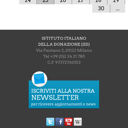
24
25
26
27
28
29
30
...
ISTITUTO ITALIANO
DELLA DONAZIONE (IID)
Via Pantano 2, 20122 Milano
Tel +39 (0)2 24 21 780
C.F. 97372760153