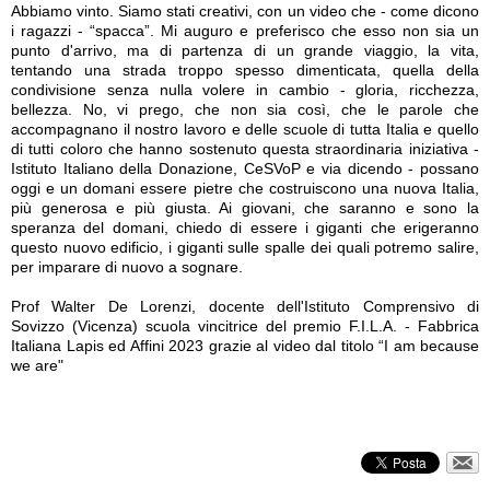
Abbiamo vinto. Siamo stati creativi, con un video che - come dicono
i ragazzi - “spacca”. Mi auguro e preferisco che esso non sia un
punto d'arrivo, ma di partenza di un grande viaggio, la vita,
tentando una strada troppo spesso dimenticata, quella della
condivisione senza nulla volere in cambio - gloria, ricchezza,
bellezza. No, vi prego, che non sia così, che le parole che
accompagnano il nostro lavoro e delle scuole di tutta Italia e quello
di tutti coloro che hanno sostenuto questa straordinaria iniziativa -
Istituto Italiano della Donazione, CeSVoP e via dicendo - possano
oggi e un domani essere pietre che costruiscono una nuova Italia,
più generosa e più giusta. Ai giovani, che saranno e sono la
speranza del domani, chiedo di essere i giganti che erigeranno
questo nuovo edificio, i giganti sulle spalle dei quali potremo salire,
per imparare di nuovo a sognare.
Prof Walter De Lorenzi, docente dell'Istituto Comprensivo di
Sovizzo (Vicenza) scuola vincitrice del premio F.I.L.A. - Fabbrica
Italiana Lapis ed Affini 2023 grazie al video dal titolo “I am because
we are"