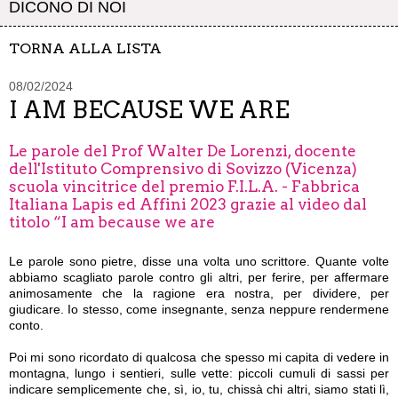
DICONO DI NOI
TORNA ALLA LISTA
08/02/2024
I AM BECAUSE WE ARE
Le parole del Prof Walter De Lorenzi, docente
dell'Istituto Comprensivo di Sovizzo (Vicenza)
scuola vincitrice del premio F.I.L.A. - Fabbrica
Italiana Lapis ed Affini 2023 grazie al video dal
titolo “I am because we are
Le parole sono pietre, disse una volta uno scrittore. Quante volte
abbiamo scagliato parole contro gli altri, per ferire, per affermare
animosamente che la ragione era nostra, per dividere, per
giudicare. Io stesso, come insegnante, senza neppure rendermene
conto.
Poi mi sono ricordato di qualcosa che spesso mi capita di vedere in
montagna, lungo i sentieri, sulle vette: piccoli cumuli di sassi per
indicare semplicemente che, sì, io, tu, chissà chi altri, siamo stati lì,