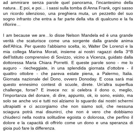
ad ammirare senza parole quel panorama, l'incantesimo della
natura…E poi, e poi… i sassi sulla tomba di Anna Frank, ogni sasso
un ricordo silenzioso, una preghiera muta, un pezzetto del suo
sogno infranto che entra a far parte della vita di qualcuno e la fa
rifiorire…
I am because we are…lo disse Nelson Mandela ed è una grande
verità che scaturisce come una sorgente dalla grande anima
dell'Africa. Per questo l'abbiamo scelta, io, Walter De Lorenzi e la
mia collega Marina Morati, insieme ai nostri ragazzi della 3^B
dell'Istituto comprensivo di Sovizzo, vicino a Vicenza, guidato dalla
dottoressa Maria Chiara Porretti. E queste parole sono - me lo
auguro - riecheggiate, in una splendida giornata d'ottobre - il
quattro ottobre - che pareva estate piena, a Palermo, Italia.
Giornata nazionale del Dono, ovvero Donoday. E cosa sarà mai
questo ennesimo contest di scuole, direte. Un'altra superflua
challenge, forse? E invece no: si celebra il dono o, meglio,
l'importanza del donare, di dire, appunto, ok, io sono, esisto, ma
solo se anche voi e tutti noi alziamo lo sguardo dai nostri schermi
ultrapiatti e ci accorgiamo che non siamo soli, che nessuna
sciagura potrà mai disunirci, che non è vero che dobbiamo
chiuderci nella nostra solitudine egoista o dolorosa, che perfino il
dolore e la capacità di offrirlo come un dono e una speranza di
gioia può fare la differenza.