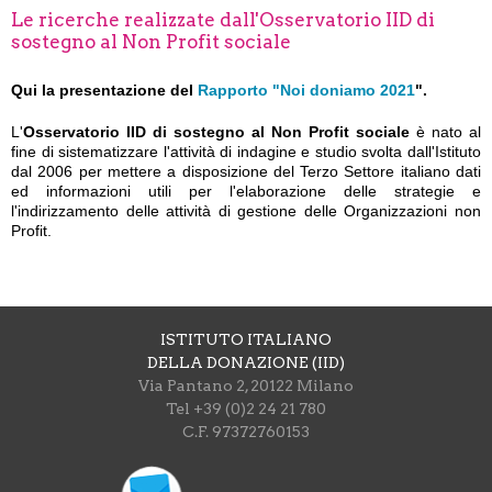
Le ricerche realizzate dall'Osservatorio IID di
sostegno al Non Profit sociale
Qui la presentazione del
Rapporto "Noi doniamo 2021
".
L'
Osservatorio IID di sostegno al Non Profit sociale
è nato al
fine di sistematizzare l'attività di indagine e studio svolta dall'Istituto
dal 2006 per mettere a disposizione del Terzo Settore italiano dati
ed informazioni utili per l'elaborazione delle strategie e
l'indirizzamento delle attività di gestione delle Organizzazioni non
Profit.
ISTITUTO ITALIANO
DELLA DONAZIONE (IID)
Via Pantano 2, 20122 Milano
Tel +39 (0)2 24 21 780
C.F. 97372760153