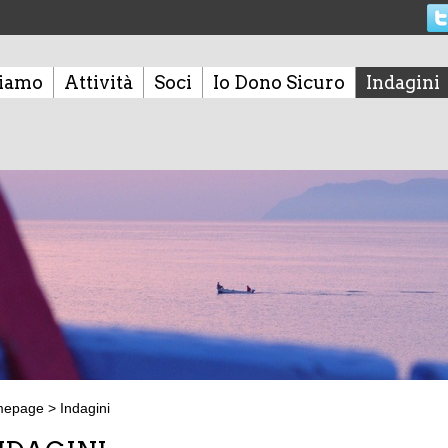
siamo
Attività
Soci
Io Dono Sicuro
Indagini
mepage
>
Indagini