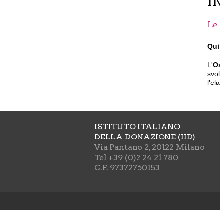
I
Le 
Qui
L'
Os
svol
l'el
ISTITUTO ITALIANO
DELLA DONAZIONE (IID)
Via Pantano 2, 20122 Milano
Tel +39 (0)2 24 21 780
C.F. 97372760153