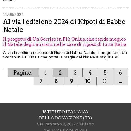
11/09/2024
Al via l'edizione 2024 di Nipoti di Babbo
Natale
Il progetto di Un Sorriso in Più Onlus, che rende magico
il Natale degli anziani nelle case di riposo di tutta Italia
Al via la settima edizione di Nipoti di Babbo Natale, il progetto di Un
Sorriso in Più Onlus che porta la magia del Natale a migliaia di...
Pagine:
1
2
3
4
5
6
7
8
9
10
11
...
ISTITUTO ITALIANO
DELLA DONAZIONE (IID)
Via Pantano 2, 20122 Milano
Tel +39 (0)2 24 21 780