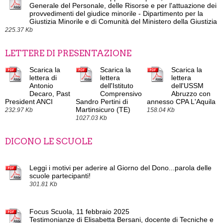
Generale del Personale, delle Risorse e per l'attuazione dei
provvedimenti del giudice minorile - Dipartimento per la
Giustizia Minorile e di Comunità del Ministero della Giustizia
225.37 Kb
LETTERE DI PRESENTAZIONE
Scarica la
Scarica la
Scarica la
lettera di
lettera
lettera
Antonio
dell'Istituto
dell'USSM
Decaro, Past
Comprensivo
Abruzzo con
President ANCI
Sandro Pertini di
annesso CPA L'Aquila
Martinsicuro (TE)
232.97 Kb
158.04 Kb
1027.03 Kb
DICONO LE SCUOLE
Leggi i motivi per aderire al Giorno del Dono...parola delle
scuole partecipanti!
301.81 Kb
Focus Scuola, 11 febbraio 2025
Testimonianze di Elisabetta Bersani, docente di Tecniche e