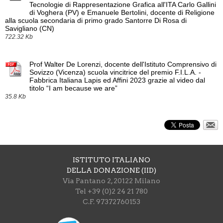
Tecnologie di Rappresentazione Grafica all'ITA Carlo Gallini
di Voghera (PV) e Emanuele Bertolini, docente di Religione
alla scuola secondaria di primo grado Santorre Di Rosa di
Savigliano (CN)
722.32 Kb
Prof Walter De Lorenzi, docente dell'Istituto Comprensivo di
Sovizzo (Vicenza) scuola vincitrice del premio F.I.L.A. -
Fabbrica Italiana Lapis ed Affini 2023 grazie al video dal
titolo “I am because we are”
35.8 Kb
ISTITUTO ITALIANO
DELLA DONAZIONE (IID)
Via Pantano 2, 20122 Milano
Tel +39 (0)2 24 21 780
C.F. 97372760153