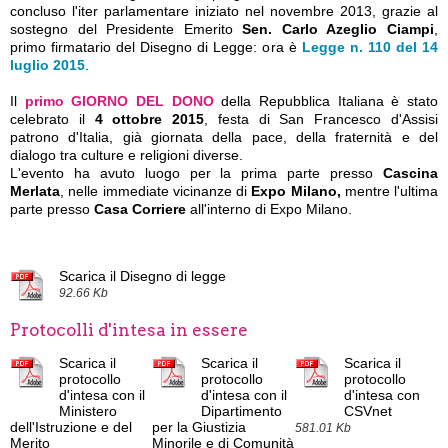
concluso l'iter parlamentare iniziato nel novembre 2013, grazie al
sostegno del Presidente Emerito
Sen. Carlo Azeglio Ciampi
,
primo firmatario del Disegno di Legge: ora è
Legge n. 110 del 14
luglio 2015
.
Il
primo GIORNO DEL DONO
della Repubblica Italiana è stato
celebrato il
4 ottobre 2015
, festa di San Francesco d'Assisi
patrono d'Italia, già giornata della pace, della fraternità e del
dialogo tra culture e religioni diverse.
L'evento ha avuto luogo per la prima parte presso
Cascina
Merlata
,
nelle immediate vicinanze di
Expo Milano,
mentre
l'ultima
parte presso
Casa Corriere
all'interno di Expo Milano.
Scarica il Disegno di legge
92.66 Kb
Protocolli d'intesa in essere
Scarica il
Scarica il
Scarica il
protocollo
protocollo
protocollo
d'intesa con il
d'intesa con il
d'intesa con
Ministero
Dipartimento
CSVnet
dell'Istruzione e del
per la Giustizia
581.01 Kb
Merito
Minorile e di Comunità