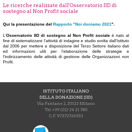
Le ricerche realizzate dall'Osservatorio IID di
sostegno al Non Profit sociale
Qui la presentazione del
Rapporto "Noi doniamo 2021
".
L'
Osservatorio IID di sostegno al Non Profit sociale
è nato al
fine di sistematizzare l'attività di indagine e studio svolta dall'Istituto
dal 2006 per mettere a disposizione del Terzo Settore italiano dati
ed informazioni utili per l'elaborazione delle strategie e
l'indirizzamento delle attività di gestione delle Organizzazioni non
Profit.
ISTITUTO ITALIANO
DELLA DONAZIONE (IID)
Via Pantano 2, 20122 Milano
Tel +39 (0)2 24 21 780
C.F. 97372760153